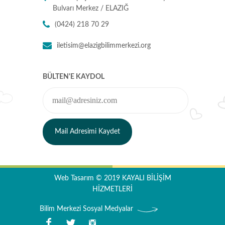
Bulvarı Merkez / ELAZIĞ
(0424) 218 70 29
iletisim@elazigbilimmerkezi.org
BÜLTEN'E KAYDOL
Web Tasarım © 2019
KAYALI BİLİŞİM
HİZMETLERİ
Bilim Merkezi Sosyal Medyalar