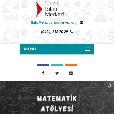
[bilgi@elazigbilimmerkezi.org]
(0424) 218 70 29
MENU